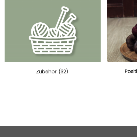
Posit
Zubehör
(32)
0.