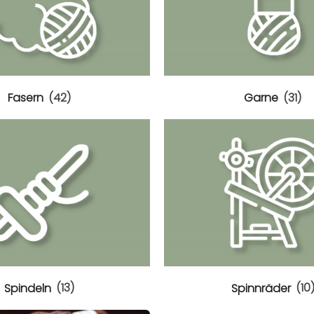
Fasern
(42)
Garne
(31)
Spindeln
(13)
Spinnräder
(10