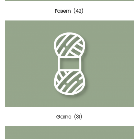
Fasern
(42)
0.
Garne
(31)