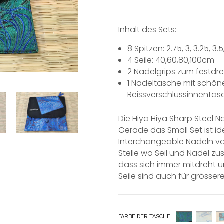
Inhalt des Sets:
8 Spitzen: 2.75, 3, 3.25, 
4 Seile: 40,60,80,100cm
2 Nadelgrips zum festdr
1 Nadeltasche mit schön
Reissverschlussinnenta
Die Hiya Hiya Sharp Steel N
Gerade das Small Set ist id
Interchangeable Nadeln von
Stelle wo Seil und Nadel zu
dass sich immer mitdreht u
Seile sind auch für grösse
FARBE DER TASCHE