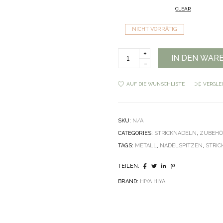
CLEAR
NICHT VORRÄTIG
Hiya
IN DEN WAR
Hiya
Sharp
Steel
AUF DIE WUNSCHLISTE
VERGLE
Premium
Set
Small
quantity
SKU:
N/A
CATEGORIES:
STRICKNADELN
,
ZUBEHÖ
TAGS:
METALL
,
NADELSPITZEN
,
STRIC
TEILEN:
BRAND:
HIYA HIYA