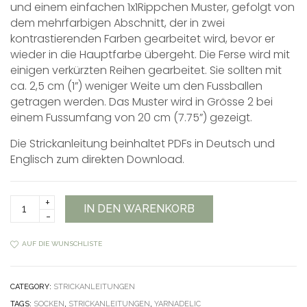
und einem einfachen 1x1Rippchen Muster, gefolgt von
dem mehrfarbigen Abschnitt, der in zwei
kontrastierenden Farben gearbeitet wird, bevor er
wieder in die Hauptfarbe übergeht. Die Ferse wird mit
einigen verkürzten Reihen gearbeitet. Sie sollten mit
ca. 2,5 cm (1”) weniger Weite um den Fussballen
getragen werden. Das Muster wird in Grösse 2 bei
einem Fussumfang von 20 cm (7.75”) gezeigt.
Die Strickanleitung beinhaltet PDFs in Deutsch und
Englisch zum direkten Download.
Red
IN DEN WARENKORB
Panda
Socks
Anleitung
AUF DIE WUNSCHLISTE
quantity
CATEGORY:
STRICKANLEITUNGEN
TAGS:
SOCKEN
,
STRICKANLEITUNGEN
,
YARNADELIC