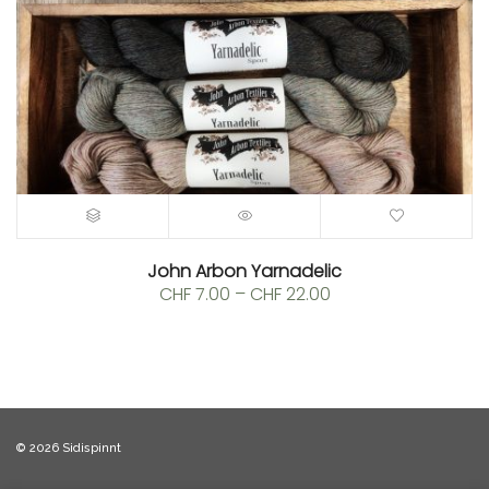
John Arbon Yarnadelic
Preisspanne:
CHF
7.00
–
CHF
22.00
CHF 7.00
bis
CHF 22.00
© 2026 Sidispinnt