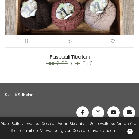
Pascuali Tibetan
Ursprünglicher
Aktueller
CHF
21.90
CHF
16.50
Preis
Preis
war:
ist:
CHF 21.90
CHF 16.50.
© 2026 Sidispinnt
Diese Seite verwendet Cookies. Wenn Sie auf der Seite weitersurfen, erklären
Sie sich mit der Verwendung von Cookies einverstanden.