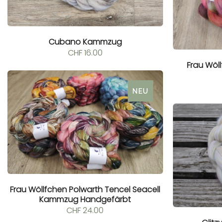
Cubano Kammzug
CHF
16.00
Frau Wö
NEU
Frau Wöllfchen Polwarth Tencel Seacell
Kammzug Handgefärbt
CHF
24.00