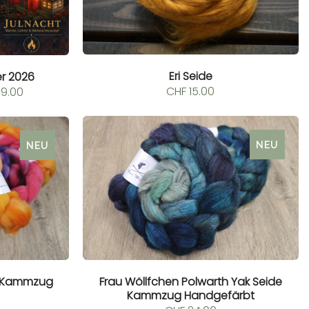
Eri Seide
r 2026
Preisspanne:
CHF
15.00
9.00
CHF 139.00
bis
CHF 209.00
NEU
NEU
Frau Wöllfchen Polwarth Yak Seide
e Kammzug
Kammzug Handgefärbt