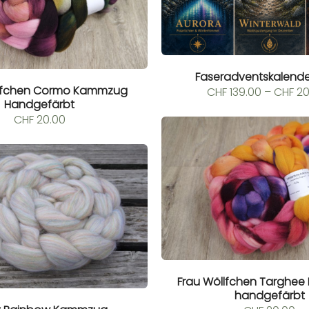
Faseradventskalende
llfchen Cormo Kammzug
CHF
139.00
–
CHF
20
Handgefärbt
CHF
20.00
Frau Wöllfchen Targhe
handgefärbt