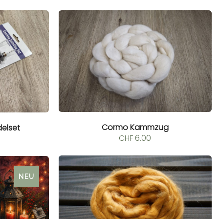
CHF 10.00
bis
CHF 20.00
Cormo Kammzug
elset
CHF
6.00
NEU