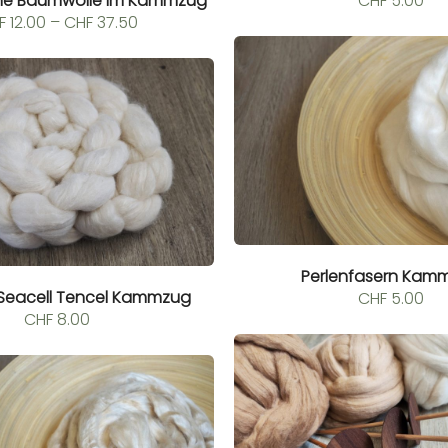
ne Baumwolle im Kammzug
CHF
5.00
Preisspanne:
F
12.00
–
CHF
37.50
CHF 12.00
bis
CHF 37.50
Perlenfasern Kam
 Seacell Tencel Kammzug
CHF
5.00
CHF
8.00