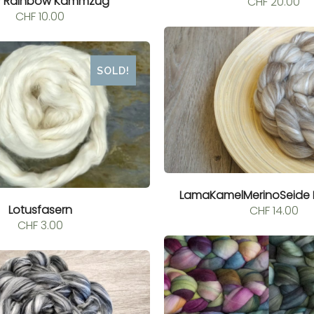
zy Rainbow Kammzug
CHF
20.00
CHF
10.00
SOLD!
LamaKamelMerinoSeid
Lotusfasern
CHF
14.00
CHF
3.00