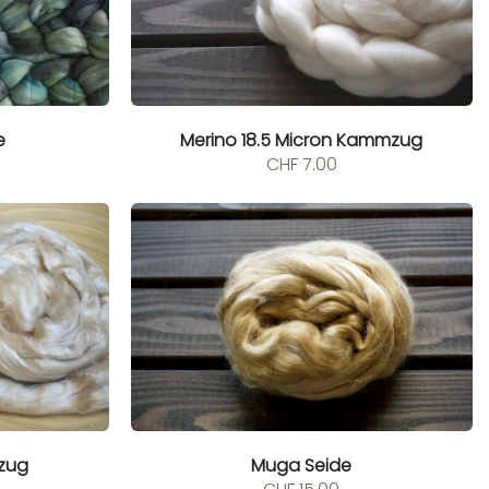
e
Merino 18.5 Micron Kammzug
CHF
7.00
Muga Seide
zug