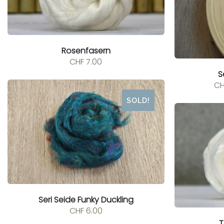
Rosenfasern
CHF
7.00
S
CH
SOLD!
Seri Seide Funky Duckling
CHF
6.00
T