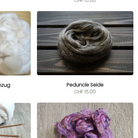
CHF
15.00
Peduncle Seide
mzug
CHF
15.00