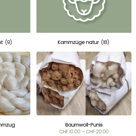
ht
(9)
Kammzüge natur
(18)
ammzug
Baumwoll-Punis
Preisspanne
CHF
10.00
–
CHF
20.00