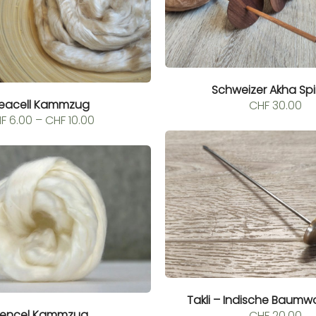
Schweizer Akha Sp
eacell Kammzug
CHF
30.00
Preisspanne:
F
6.00
–
CHF
10.00
CHF 6.00
bis
CHF 10.00
Takli – Indische Baumwo
encel Kammzug
CHF
20.00