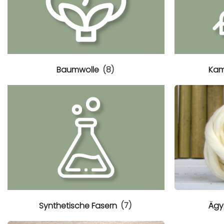
Baumwolle
(8)
Kam
Synthetische Fasern
(7)
Ägy