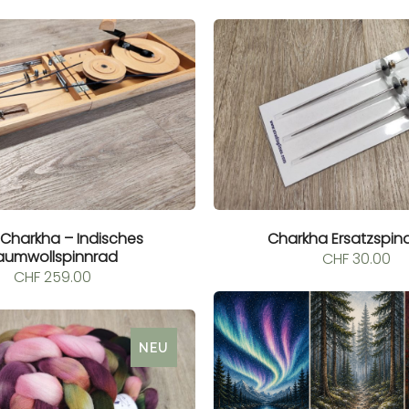
Charkha – Indisches
Charkha Ersatzspind
aumwollspinnrad
CHF
30.00
CHF
259.00
NEU