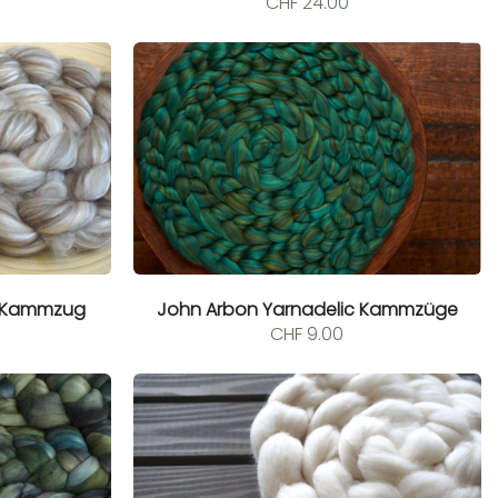
CHF
24.00
e Kammzug
John Arbon Yarnadelic Kammzüge
CHF
9.00