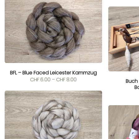
BFL – Blue Faced Leicester Kammzug
Preisspanne:
CHF
6.00
–
CHF
8.00
Buch 
CHF 6.00
B
bis
CHF 8.00
0.