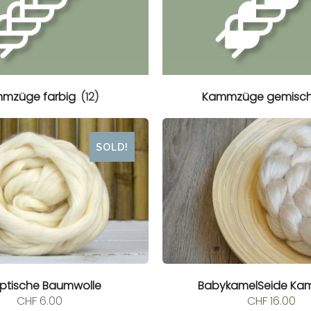
mzüge farbig
(12)
Kammzüge gemisc
SOLD!
ptische Baumwolle
BabykamelSeide K
CHF
6.00
CHF
16.00