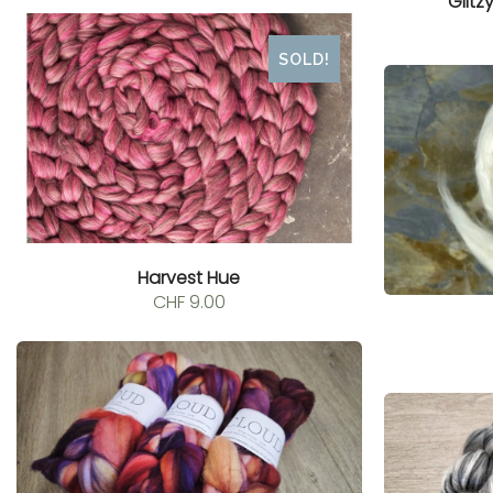
Glit
SOLD!
Harvest Hue
CHF
9.00