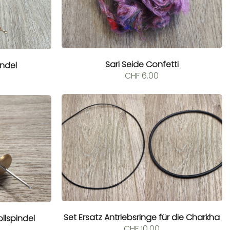
Sari Seide Confetti
indel
CHF
6.00
Set Ersatz Antriebsringe für die Charkha
llspindel
CHF
10.00