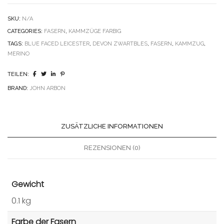
SKU:
N/A
CATEGORIES:
FASERN
,
KAMMZÜGE FARBIG
TAGS:
BLUE FACED LEICESTER
,
DEVON ZWARTBLES
,
FASERN
,
KAMMZUG
,
MERINO
TEILEN:
BRAND:
JOHN ARBON
ZUSÄTZLICHE INFORMATIONEN
REZENSIONEN (0)
Gewicht
0.1 kg
Farbe der Fasern