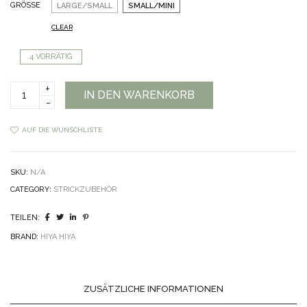
GRÖSSE
LARGE/SMALL
SMALL/MINI
CLEAR
4 VORRÄTIG
Hiya
IN DEN WARENKORB
Hiya
Nadeladapter
quantity
AUF DIE WUNSCHLISTE
SKU:
N/A
CATEGORY:
STRICKZUBEHÖR
TEILEN:
BRAND:
HIYA HIYA
ZUSÄTZLICHE INFORMATIONEN