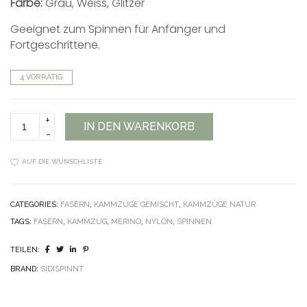
Farbe:
Grau, Weiss, Glitzer
Geeignet zum Spinnen für Anfänger und
Fortgeschrittene.
4 VORRÄTIG
MerinoTrilobalNylon
IN DEN WARENKORB
Kammzug
quantity
AUF DIE WUNSCHLISTE
CATEGORIES:
FASERN
,
KAMMZÜGE GEMISCHT
,
KAMMZÜGE NATUR
TAGS:
FASERN
,
KAMMZUG
,
MERINO
,
NYLON
,
SPINNEN
TEILEN:
BRAND:
SIDISPINNT