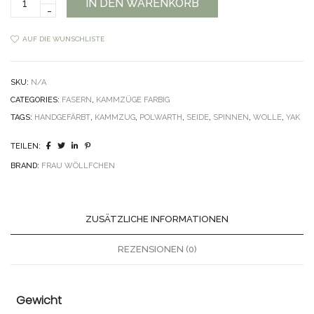
IN DEN WARENKORB
Wöllfchen
Polwarth
Yak
AUF DIE WUNSCHLISTE
Seide
Kammzug
Handgefärbt
SKU:
N/A
quantity
CATEGORIES:
FASERN
,
KAMMZÜGE FARBIG
TAGS:
HANDGEFÄRBT
,
KAMMZUG
,
POLWARTH
,
SEIDE
,
SPINNEN
,
WOLLE
,
YAK
TEILEN:
BRAND:
FRAU WÖLLFCHEN
ZUSÄTZLICHE INFORMATIONEN
REZENSIONEN (0)
Gewicht