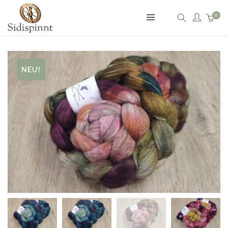
0
NEU!